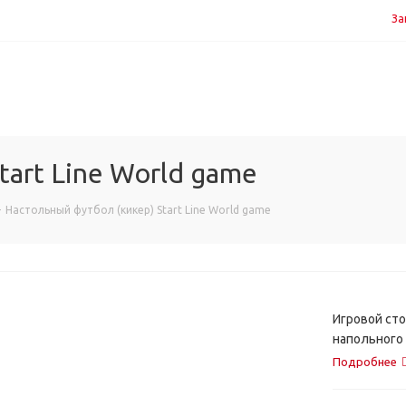
За
tart Line World game
-
Настольный футбол (кикер) Start Line World game
Игровой сто
напольного
школьного в
Подробнее