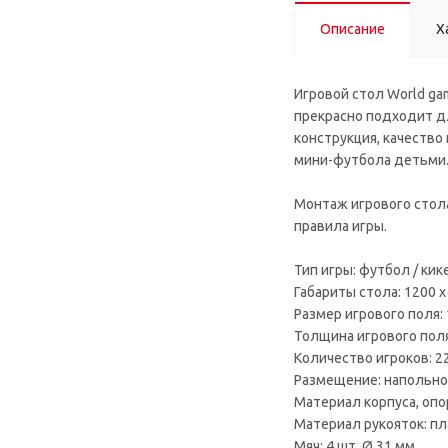
Описание
Х
Игровой стол World ga
прекрасно подходит д
конструкция, качество
мини-футбола детьми.
Монтаж игрового стола
правила игры.
Тип игры: футбол / кик
Габариты стола: 1200 x
Размер игрового поля: 
Толщина игрового поля
Количество игроков: 2
Размещение: напольно
Материал корпуса, опо
Материал рукояток: пл
Мяч: 4 шт. Ø 31 мм