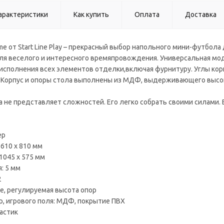
арактеристики
Как купить
Оплата
Доставка
me от Start Line Play – прекрасный выбор напольного мини-футбол
ля веселого и интересного времяпровождения. Универсальная моде
 исполнения всех элементов отделки,включая фурнитуру. Углы кор
Корпус и опоры стола выполнены из МДФ, выдерживающего высок
 не представляет сложностей. Его легко собрать своими силами. В
ер
 610 x 810 мм
1045 х 575 мм
: 5 мм
2
е, регулируемая высота опор
р, игрового поля: МДФ, покрытие ПВХ
астик