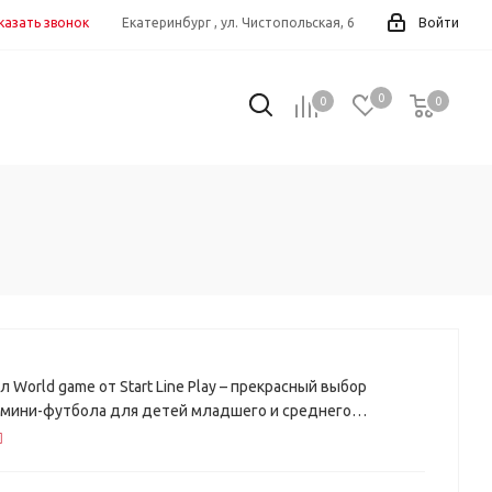
казать звонок
Екатеринбург , ул. Чистопольская, 6
Войти
0
0
0
0
л World game от Start Line Play – прекрасный выбор
 мини-футбола для детей младшего и среднего
озраста.