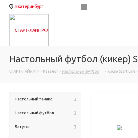
Екатеринбург
Настольный футбол (кикер) S
СТАРТ-ЛАЙН.РФ
-
Каталог
-
Настольный футбол
-
Кикер Start Line
Настольный теннис
Настольный футбол
Батуты