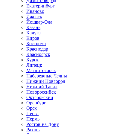
Димитровград
Екатеринбург
Иваново
Ижевск
Йошкар-Ола
Казань
Калуга
Киров
Кострома
Краснодар
Красноярск
Курск
Липецк
Магнитогорск
Набережные Челны
Нижний Новгород
Нижний Тагил
Новороссийск
Октябрьский
Оренбург
Орск
Пенза
Пермь
Ростов-на-Дону
Рязань