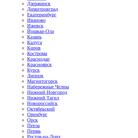
Дзержинск
Димитровград
Екатеринбург
Иваново
Ижевск
Йошкар-Ола
Казань
Калуга
Киров
Кострома
Краснодар
Красноярск
Курск
Липецк
Магнитогорск
Набережные Челны
Нижний Новгород
Нижний Тагил
Новороссийск
Октябрьский
Оренбург
Орск
Пенза
Пермь
Ростов-на-Дону