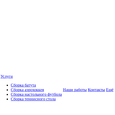
Услуги
Сборка батута
Сборка аэрохоккея
Наши работы
Контакты
Ещё
Сборка настольного футбола
Сборка теннисного стола