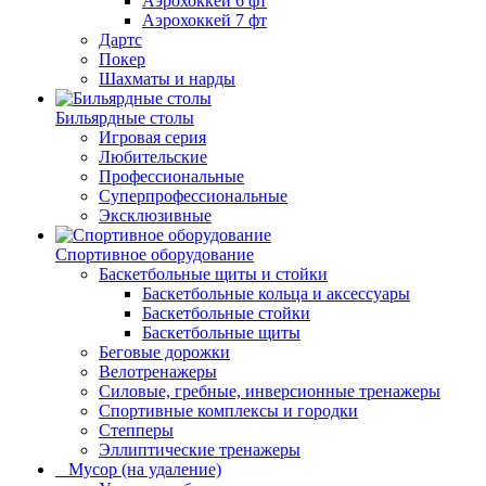
Аэрохоккей 6 фт
Аэрохоккей 7 фт
Дартс
Покер
Шахматы и нарды
Бильярдные столы
Игровая серия
Любительские
Профессиональные
Суперпрофессиональные
Эксклюзивные
Спортивное оборудование
Баскетбольные щиты и стойки
Баскетбольные кольца и аксессуары
Баскетбольные стойки
Баскетбольные щиты
Беговые дорожки
Велотренажеры
Силовые, гребные, инверсионные тренажеры
Спортивные комплексы и городки
Степперы
Эллиптические тренажеры
_ Мусор (на удаление)