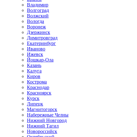
Владимир
Волгоград
Волжский
Вологда
Воронеж
Дзержинск
Димитровград
Екатеринбург
Иваново
Ижевск
Йошкар-Ола
Казань
Калуга
Киров
Кострома
Краснодар
Красноярск
Курск
Липецк
Магнитогорск
Набережные Челны
Нижний Новгород
Нижний Тагил
Новороссийск
Октябрьский