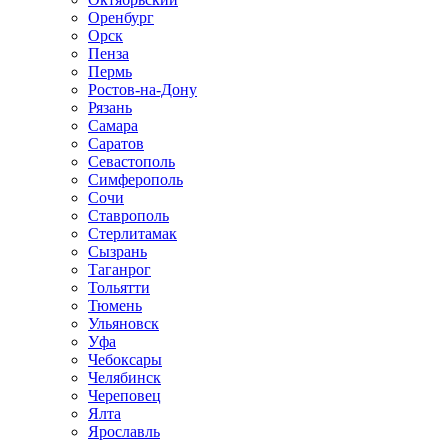
Оренбург
Орск
Пенза
Пермь
Ростов-на-Дону
Рязань
Самара
Саратов
Севастополь
Симферополь
Сочи
Ставрополь
Стерлитамак
Сызрань
Таганрог
Тольятти
Тюмень
Ульяновск
Уфа
Чебоксары
Челябинск
Череповец
Ялта
Ярославль