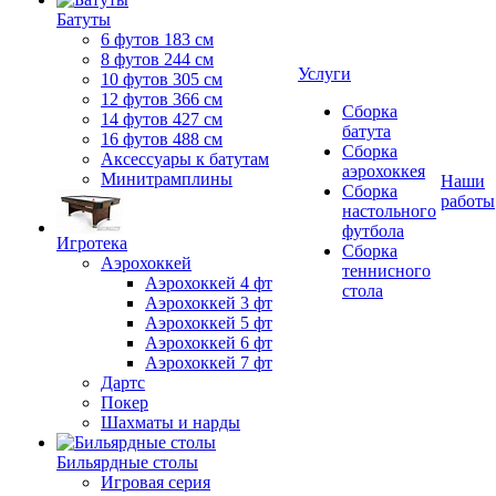
Батуты
6 футов 183 см
8 футов 244 см
Услуги
10 футов 305 см
12 футов 366 см
Сборка
14 футов 427 см
батута
16 футов 488 см
Сборка
Аксессуары к батутам
аэрохоккея
Минитрамплины
Наши
Сборка
работы
настольного
футбола
Игротека
Сборка
Аэрохоккей
теннисного
Аэрохоккей 4 фт
стола
Аэрохоккей 3 фт
Аэрохоккей 5 фт
Аэрохоккей 6 фт
Аэрохоккей 7 фт
Дартс
Покер
Шахматы и нарды
Бильярдные столы
Игровая серия