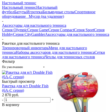
Настольный теннис
Настольный теннис
Настольный
футбол
Батуты
Игротека
Бильярдные столы
Спортивное
оборудование
_ Мусор (на удаление)
-
Аксессуары для настольного тенниса
Серия Olympic
Серия Game
Серия Compact
Серия Sport
Серия
Hobby
Серия City
Gambler
Аксессуары для настольного тенниса
-
Ракетки для настольного тенниса
Тренировочный инвентарь
Мячи для настольного
тенниса
Наборы аксессуаров для настольного тенниса
Сетки
для настольного тенниса
Чехлы для теннисных столов
Фильтр
По умолчанию
Быстрый просмотр
Ракетка для н/т Double Fish
(6А-С серия)
2 870
руб.
-
+
В корзину