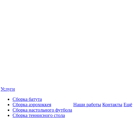
Услуги
Сборка батута
Сборка аэрохоккея
Наши работы
Контакты
Ещё
Сборка настольного футбола
Сборка теннисного стола