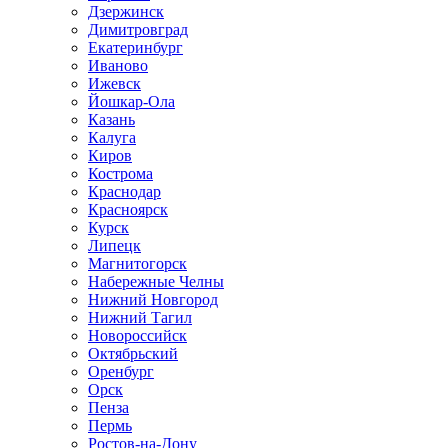
Дзержинск
Димитровград
Екатеринбург
Иваново
Ижевск
Йошкар-Ола
Казань
Калуга
Киров
Кострома
Краснодар
Красноярск
Курск
Липецк
Магнитогорск
Набережные Челны
Нижний Новгород
Нижний Тагил
Новороссийск
Октябрьский
Оренбург
Орск
Пенза
Пермь
Ростов-на-Дону