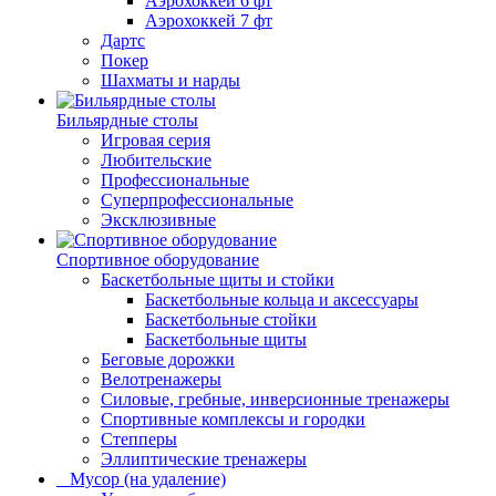
Аэрохоккей 6 фт
Аэрохоккей 7 фт
Дартс
Покер
Шахматы и нарды
Бильярдные столы
Игровая серия
Любительские
Профессиональные
Суперпрофессиональные
Эксклюзивные
Спортивное оборудование
Баскетбольные щиты и стойки
Баскетбольные кольца и аксессуары
Баскетбольные стойки
Баскетбольные щиты
Беговые дорожки
Велотренажеры
Силовые, гребные, инверсионные тренажеры
Спортивные комплексы и городки
Степперы
Эллиптические тренажеры
_ Мусор (на удаление)