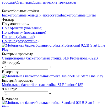
городки
Степперы
Эллиптические тренажеры
-
Баскетбольные стойки
Баскетбольные кольца и аксессуары
Баскетбольные щиты
Фильтр
По умолчанию
По алфавиту (убывание)
По алфавиту (возрастание)
По цене (убывание)
По цене (возрастание)
Быстрый просмотр
Стационарная баскетбольная стойка SLP Professional-022B
39 490
руб.
-
+
В корзину
Быстрый просмотр
Мобильная баскетбольная стойка SLP Junior-018F
8 490
руб.
-
+
В корзину