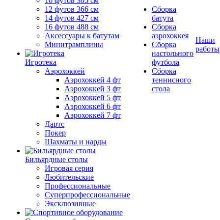
10 футов 305 см
12 футов 366 см
Сборка
14 футов 427 см
батута
16 футов 488 см
Сборка
Аксессуары к батутам
аэрохоккея
Наши
Минитрамплины
Сборка
работы
настольного
Игротека
футбола
Аэрохоккей
Сборка
Аэрохоккей 4 фт
теннисного
Аэрохоккей 3 фт
стола
Аэрохоккей 5 фт
Аэрохоккей 6 фт
Аэрохоккей 7 фт
Дартс
Покер
Шахматы и нарды
Бильярдные столы
Игровая серия
Любительские
Профессиональные
Суперпрофессиональные
Эксклюзивные