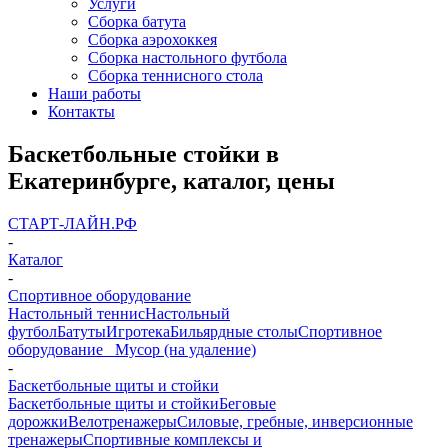
Услуги
Сборка батута
Сборка аэрохоккея
Сборка настольного футбола
Сборка теннисного стола
Наши работы
Контакты
Баскетбольные стойки в
Екатеринбурге, каталог, цены
СТАРТ-ЛАЙН.РФ
-
Каталог
-
Спортивное оборудование
Настольный теннис
Настольный
футбол
Батуты
Игротека
Бильярдные столы
Спортивное
оборудование
_ Мусор (на удаление)
-
Баскетбольные щиты и стойки
Баскетбольные щиты и стойки
Беговые
дорожки
Велотренажеры
Силовые, гребные, инверсионные
тренажеры
Спортивные комплексы и