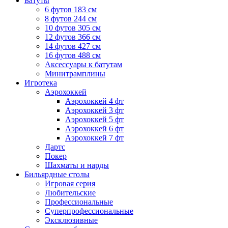
Батуты
6 футов 183 см
8 футов 244 см
10 футов 305 см
12 футов 366 см
14 футов 427 см
16 футов 488 см
Аксессуары к батутам
Минитрамплины
Игротека
Аэрохоккей
Аэрохоккей 4 фт
Аэрохоккей 3 фт
Аэрохоккей 5 фт
Аэрохоккей 6 фт
Аэрохоккей 7 фт
Дартс
Покер
Шахматы и нарды
Бильярдные столы
Игровая серия
Любительские
Профессиональные
Суперпрофессиональные
Эксклюзивные