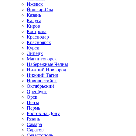
Ижевск
Йошкар-Ола
Казань
Калуга
Киров
Кострома
Краснодар
Красноярск
Курск
Липецк
Магнитогорск
Набережные Челны
Нижний Новгород
Нижний Тагил
Новороссийск
Октябрьский
Оренбург
Орск
Пенза
Пермь
Ростов-на-Дону
Рязань
Самара
Саратов
Севастополь