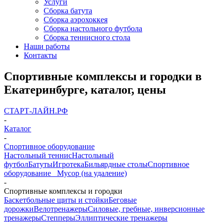
Услуги
Сборка батута
Сборка аэрохоккея
Сборка настольного футбола
Сборка теннисного стола
Наши работы
Контакты
Спортивные комплексы и городки в
Екатеринбурге, каталог, цены
СТАРТ-ЛАЙН.РФ
-
Каталог
-
Спортивное оборудование
Настольный теннис
Настольный
футбол
Батуты
Игротека
Бильярдные столы
Спортивное
оборудование
_ Мусор (на удаление)
-
Спортивные комплексы и городки
Баскетбольные щиты и стойки
Беговые
дорожки
Велотренажеры
Силовые, гребные, инверсионные
тренажеры
Степперы
Эллиптические тренажеры