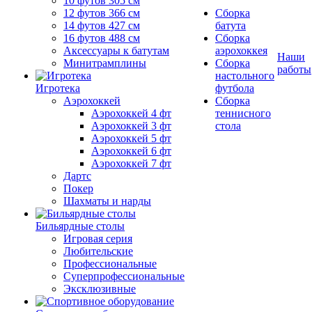
10 футов 305 см
12 футов 366 см
Сборка
14 футов 427 см
батута
16 футов 488 см
Сборка
Аксессуары к батутам
аэрохоккея
Наши
Минитрамплины
Сборка
работы
настольного
Игротека
футбола
Аэрохоккей
Сборка
Аэрохоккей 4 фт
теннисного
Аэрохоккей 3 фт
стола
Аэрохоккей 5 фт
Аэрохоккей 6 фт
Аэрохоккей 7 фт
Дартс
Покер
Шахматы и нарды
Бильярдные столы
Игровая серия
Любительские
Профессиональные
Суперпрофессиональные
Эксклюзивные