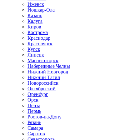
Ижевск
Йошкар-Ола
Казань
Калуга
Киров
Кострома
Краснодар
Красноярск
Курск
Липецк
Магнитогорск
Набережные Челны
Нижний Новгород
Нижний Тагил
Новороссийск
Октябрьский
Оренбург
Орск
Пенза
Пермь
Ростов-на-Дону
Рязань
Самара
Саратов
Севастополь