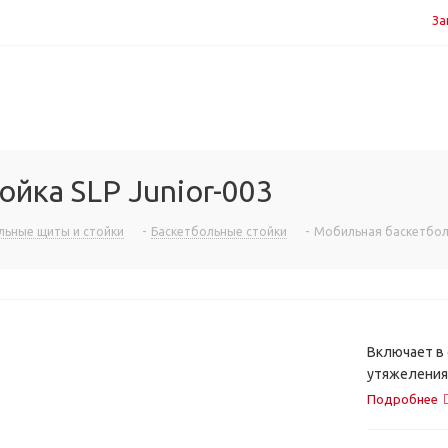
За
йка SLP Junior-003
льные щиты и стойки
-
Баскетбольные стойки
-
Мобильная баскетболь
Включает в 
утяжеления 
баскетболь
Подробнее