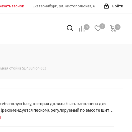
казать звонок
Екатеринбург , ул. Чистопольская, 6
Войти
0
0
0
0
ная стойка SLP Junior-003
себя полую базу, которая должна быть заполнена для
(рекомендуется песком), регулируемый по высоте щит,
ную корзину.