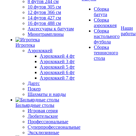
8 футов 244 см
10 футов 305 см
Сборка
12 футов 366 см
батута
14 футов 427 см
Сборка
16 футов 488 см
аэрохоккея
Наши
Аксессуары к батутам
Сборка
работы
Минитрамплины
настольного
футбола
Игротека
Сборка
Аэрохоккей
теннисного
Аэрохоккей 4 фт
стола
Аэрохоккей 3 фт
Аэрохоккей 5 фт
Аэрохоккей 6 фт
Аэрохоккей 7 фт
Дартс
Покер
Шахматы и нарды
Бильярдные столы
Игровая серия
Любительские
Профессиональные
Суперпрофессиональные
Эксклюзивные