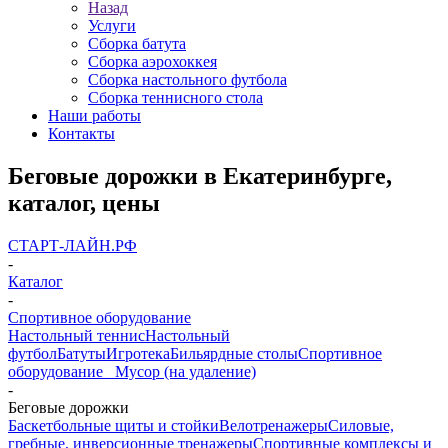
Назад
Услуги
Сборка батута
Сборка аэрохоккея
Сборка настольного футбола
Сборка теннисного стола
Наши работы
Контакты
Беговые дорожки в Екатеринбурге,
каталог, цены
СТАРТ-ЛАЙН.РФ
-
Каталог
-
Спортивное оборудование
Настольный теннис
Настольный
футбол
Батуты
Игротека
Бильярдные столы
Спортивное
оборудование
_ Мусор (на удаление)
-
Беговые дорожки
Баскетбольные щиты и стойки
Велотренажеры
Силовые,
гребные, инверсионные тренажеры
Спортивные комплексы и