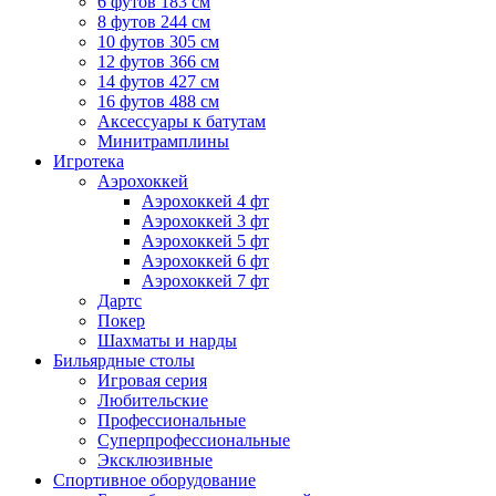
6 футов 183 см
8 футов 244 см
10 футов 305 см
12 футов 366 см
14 футов 427 см
16 футов 488 см
Аксессуары к батутам
Минитрамплины
Игротека
Аэрохоккей
Аэрохоккей 4 фт
Аэрохоккей 3 фт
Аэрохоккей 5 фт
Аэрохоккей 6 фт
Аэрохоккей 7 фт
Дартс
Покер
Шахматы и нарды
Бильярдные столы
Игровая серия
Любительские
Профессиональные
Суперпрофессиональные
Эксклюзивные
Спортивное оборудование