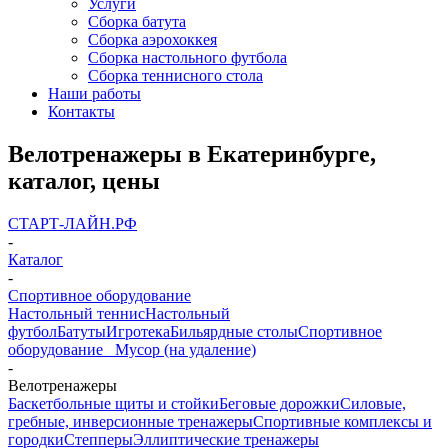
Услуги
Сборка батута
Сборка аэрохоккея
Сборка настольного футбола
Сборка теннисного стола
Наши работы
Контакты
Велотренажеры в Екатеринбурге,
каталог, цены
СТАРТ-ЛАЙН.РФ
-
Каталог
-
Спортивное оборудование
Настольный теннис
Настольный
футбол
Батуты
Игротека
Бильярдные столы
Спортивное
оборудование
_ Мусор (на удаление)
-
Велотренажеры
Баскетбольные щиты и стойки
Беговые дорожки
Силовые,
гребные, инверсионные тренажеры
Спортивные комплексы и
городки
Степперы
Эллиптические тренажеры