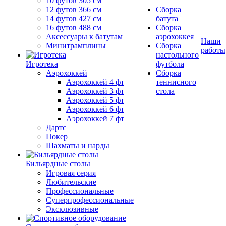
10 футов 305 см
12 футов 366 см
Сборка
14 футов 427 см
батута
16 футов 488 см
Сборка
Аксессуары к батутам
аэрохоккея
Наши
Минитрамплины
Сборка
работы
настольного
Игротека
футбола
Аэрохоккей
Сборка
Аэрохоккей 4 фт
теннисного
Аэрохоккей 3 фт
стола
Аэрохоккей 5 фт
Аэрохоккей 6 фт
Аэрохоккей 7 фт
Дартс
Покер
Шахматы и нарды
Бильярдные столы
Игровая серия
Любительские
Профессиональные
Суперпрофессиональные
Эксклюзивные