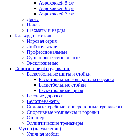
Аэрохоккей 5 фт
Аэрохоккей 6 фт
Аэрохоккей 7 фт
Дартс
Покер
Шахматы и нарды
Бильярдные столы
Игровая серия
Любительские
Профессиональные
Суперпрофессиональные
Эксклюзивные
Спортивное оборудование
Баскетбольные щиты и стойки
Баскетбольные кольца и аксессуары
Баскетбольные стойки
Баскетбольные щиты
Беговые дорожки
Велотренажеры
Силовые, гребные, инверсионные тренажеры
Спортивные комплексы и городки
Степперы
Эллиптические тренажеры
_ Мусор (на удаление)
Уличная мебель