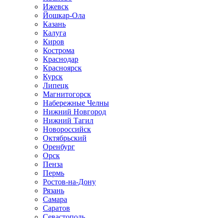
Ижевск
Йошкар-Ола
Казань
Калуга
Киров
Кострома
Краснодар
Красноярск
Курск
Липецк
Магнитогорск
Набережные Челны
Нижний Новгород
Нижний Тагил
Новороссийск
Октябрьский
Оренбург
Орск
Пенза
Пермь
Ростов-на-Дону
Рязань
Самара
Саратов
Севастополь