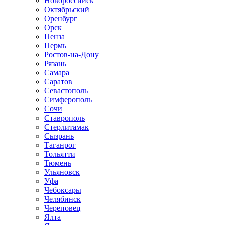
Новороссийск
Октябрьский
Оренбург
Орск
Пенза
Пермь
Ростов-на-Дону
Рязань
Самара
Саратов
Севастополь
Симферополь
Сочи
Ставрополь
Стерлитамак
Сызрань
Таганрог
Тольятти
Тюмень
Ульяновск
Уфа
Чебоксары
Челябинск
Череповец
Ялта