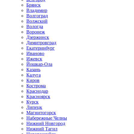
Брянск
Владимир
Волгоград
Волжский
Вологда
Воронеж
Дзержинск
Димитровград
Екатеринбург
Иваново
Ижевск
Йошкар-Ола
Казань
Калуга
Киров
Кострома
Краснодар
Красноярск
Курск
Липецк
Магнитогорск
Набережные Челны
Нижний Новгород
Нижний Тагил