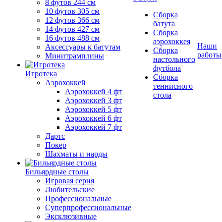
8 футов 244 см
10 футов 305 см
Сборка
12 футов 366 см
батута
14 футов 427 см
Сборка
16 футов 488 см
аэрохоккея
Наши
Аксессуары к батутам
Сборка
работы
Минитрамплины
настольного
футбола
Игротека
Сборка
Аэрохоккей
теннисного
Аэрохоккей 4 фт
стола
Аэрохоккей 3 фт
Аэрохоккей 5 фт
Аэрохоккей 6 фт
Аэрохоккей 7 фт
Дартс
Покер
Шахматы и нарды
Бильярдные столы
Игровая серия
Любительские
Профессиональные
Суперпрофессиональные
Эксклюзивные