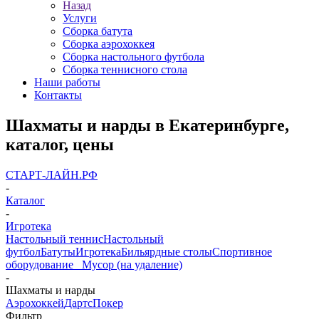
Назад
Услуги
Сборка батута
Сборка аэрохоккея
Сборка настольного футбола
Сборка теннисного стола
Наши работы
Контакты
Шахматы и нарды в Екатеринбурге,
каталог, цены
СТАРТ-ЛАЙН.РФ
-
Каталог
-
Игротека
Настольный теннис
Настольный
футбол
Батуты
Игротека
Бильярдные столы
Спортивное
оборудование
_ Мусор (на удаление)
-
Шахматы и нарды
Аэрохоккей
Дартс
Покер
Фильтр