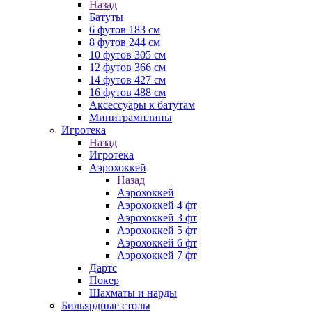
Назад
Батуты
6 футов 183 см
8 футов 244 см
10 футов 305 см
12 футов 366 см
14 футов 427 см
16 футов 488 см
Аксессуары к батутам
Минитрамплины
Игротека
Назад
Игротека
Аэрохоккей
Назад
Аэрохоккей
Аэрохоккей 4 фт
Аэрохоккей 3 фт
Аэрохоккей 5 фт
Аэрохоккей 6 фт
Аэрохоккей 7 фт
Дартс
Покер
Шахматы и нарды
Бильярдные столы