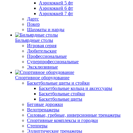
Аэрохоккей 5 фт
Аэрохоккей 6 фт
Аэрохоккей 7 фт
Дартс
Покер
Шахматы и нарды
Бильярдные столы
Игровая серия
Любительские
Профессиональные
Суперпрофессиональные
Эксклюзивные
Спортивное оборудование
Баскетбольные щиты и стойки
Баскетбольные кольца и аксессуары
Баскетбольные стойки
Баскетбольные щиты
Беговые дорожки
Велотренажеры
Силовые, гребные, инверсионные тренажеры
Спортивные комплексы и городки
Степперы
Эллиптические тренажеры