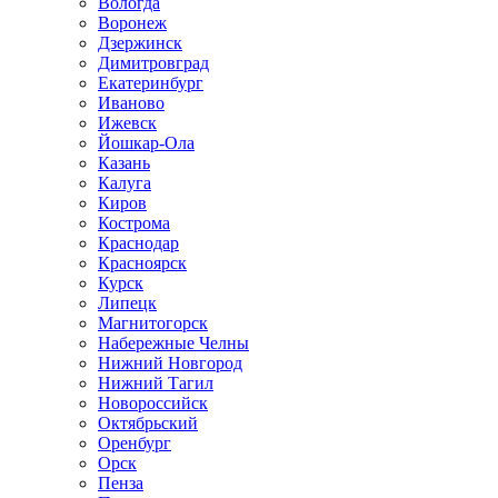
Вологда
Воронеж
Дзержинск
Димитровград
Екатеринбург
Иваново
Ижевск
Йошкар-Ола
Казань
Калуга
Киров
Кострома
Краснодар
Красноярск
Курск
Липецк
Магнитогорск
Набережные Челны
Нижний Новгород
Нижний Тагил
Новороссийск
Октябрьский
Оренбург
Орск
Пенза