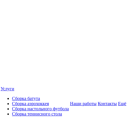
Услуги
Сборка батута
Сборка аэрохоккея
Наши работы
Контакты
Ещё
Сборка настольного футбола
Сборка теннисного стола